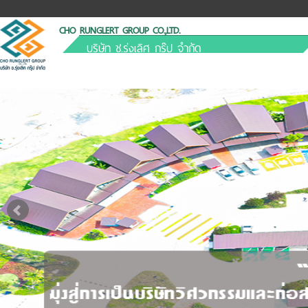
CHO RUNGLERT GROUP CO.,LTD.
บริษัท ช.รุ่งเลิศ กรุ๊ป จำกัด