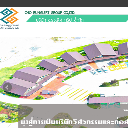
CHO RUNGLERT GROUP CO.,LTD.
บริษัท ช.รุ่งเลิศ กรุ๊ป จำกัด