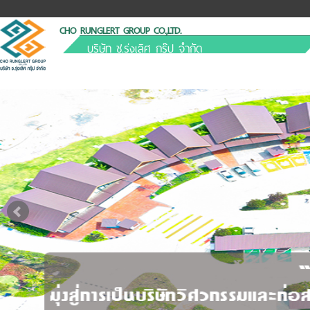
CHO RUNGLERT GROUP CO.,LTD.
บริษัท ช.รุ่งเลิศ กรุ๊ป จำกัด