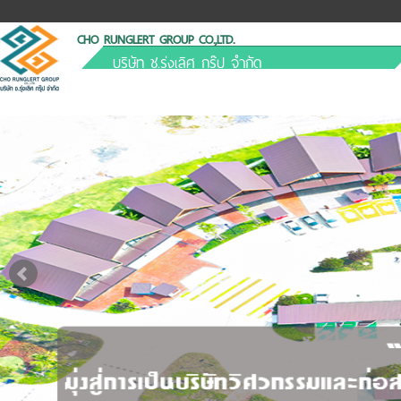
CHO RUNGLERT GROUP CO.,LTD.
บริษัท ช.รุ่งเลิศ กรุ๊ป จำกัด