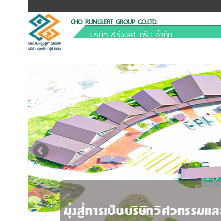
CHO RUNGLERT GROUP CO.,LTD.
บริษัท ช.รุ่งเลิศ กรุ๊ป จำกัด