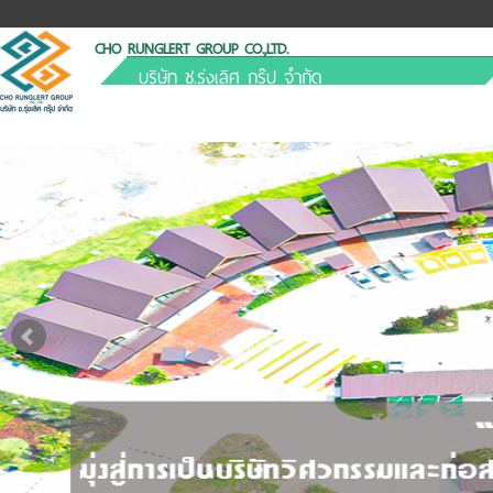
CHO RUNGLERT GROUP CO.,LTD.
บริษัท ช.รุ่งเลิศ กรุ๊ป จำกัด