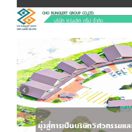
CHO RUNGLERT GROUP CO.,LTD.
บริษัท ช.รุ่งเลิศ กรุ๊ป จำกัด