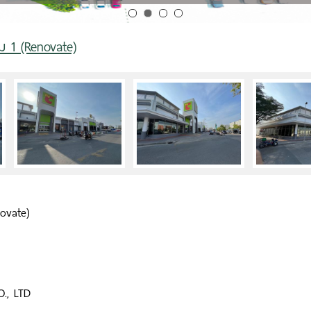
ษม 1 (Renovate)
novate)
., LTD