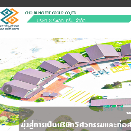
CHO RUNGLERT GROUP CO.,LTD.
บริษัท ช.รุ่งเลิศ กรุ๊ป จำกัด