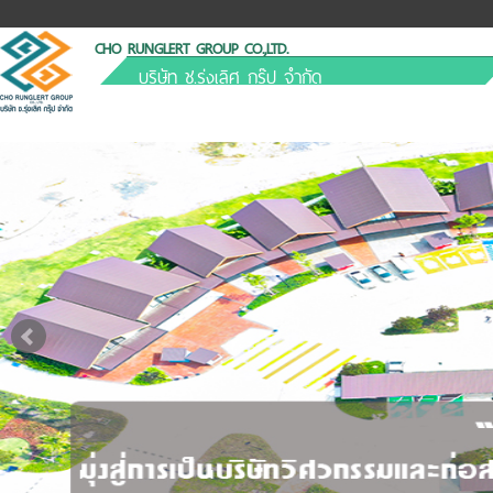
CHO RUNGLERT GROUP CO.,LTD.
บริษัท ช.รุ่งเลิศ กรุ๊ป จำกัด