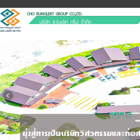
CHO RUNGLERT GROUP CO.,LTD.
บริษัท ช.รุ่งเลิศ กรุ๊ป จำกัด