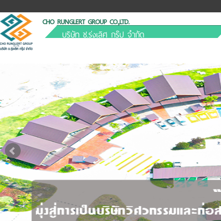
CHO RUNGLERT GROUP CO.,LTD.
บริษัท ช.รุ่งเลิศ กรุ๊ป จำกัด