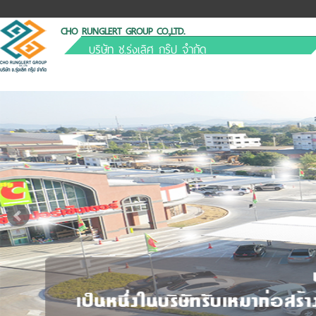
CHO RUNGLERT GROUP CO.,LTD.
บริษัท ช.รุ่งเลิศ กรุ๊ป จำกัด