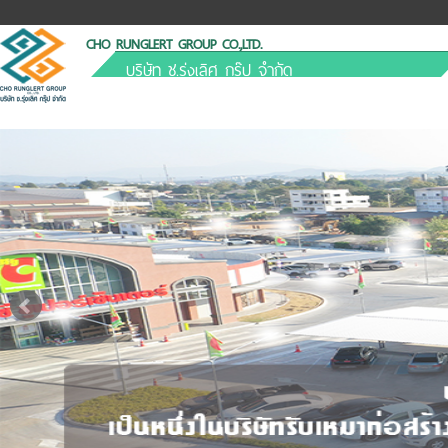
CHO RUNGLERT GROUP CO.,LTD.
บริษัท ช.รุ่งเลิศ กรุ๊ป จำกัด