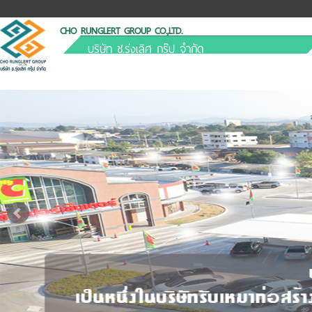
CHO RUNGLERT GROUP CO.,LTD.
บริษัท ช.รุ่งเลิศ กรุ๊ป จำกัด