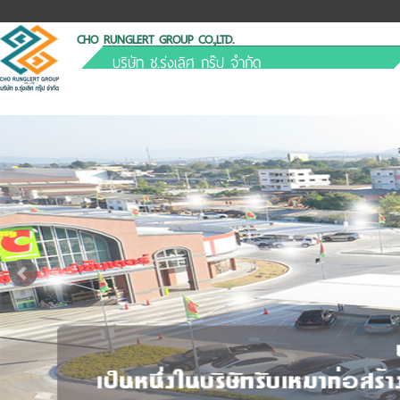
CHO RUNGLERT GROUP CO.,LTD.
บริษัท ช.รุ่งเลิศ กรุ๊ป จำกัด