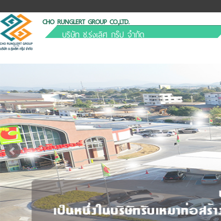
CHO RUNGLERT GROUP CO.,LTD.
บริษัท ช.รุ่งเลิศ กรุ๊ป จำกัด