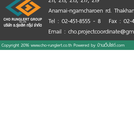
211, 213, 215, 217, 219
Anamai-ngamcharoen rd. Thakha
Tel : 02-451-8555 - 8 Fax : 02-4
Email : cho.projectcoordinate@gm
Copyright 2016 www.cho-runglert.co.th Powered by
บ้านเว็บไซต์.com