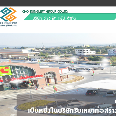
CHO RUNGLERT GROUP CO.,LTD.
บริษัท ช.รุ่งเลิศ กรุ๊ป จำกัด