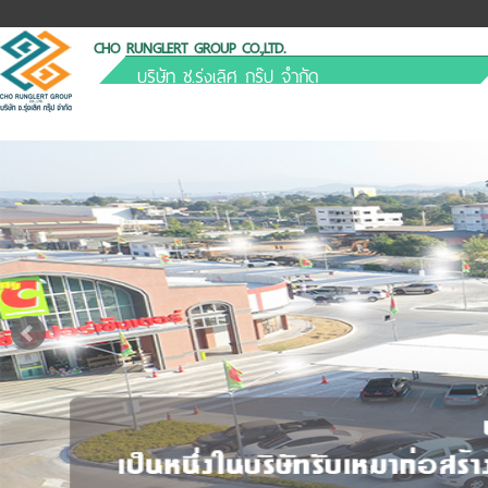
CHO RUNGLERT GROUP CO.,LTD.
บริษัท ช.รุ่งเลิศ กรุ๊ป จำกัด