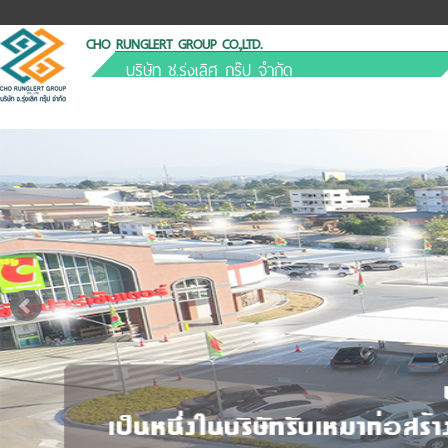
CHO RUNGLERT GROUP CO.,LTD.
บริษัท ช.รุ่งเลิศ กรุ๊ป จำกัด