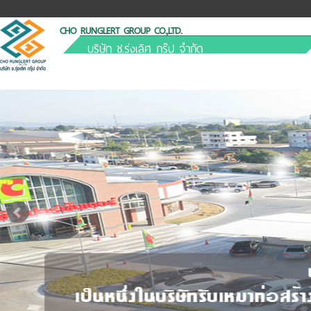
CHO RUNGLERT GROUP CO.,LTD.
บริษัท ช.รุ่งเลิศ กรุ๊ป จำกัด