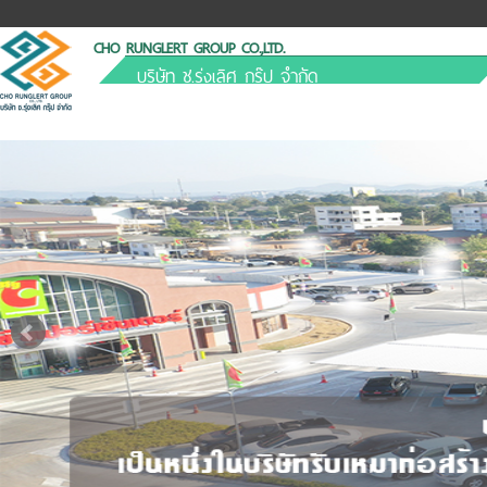
CHO RUNGLERT GROUP CO.,LTD.
บริษัท ช.รุ่งเลิศ กรุ๊ป จำกัด