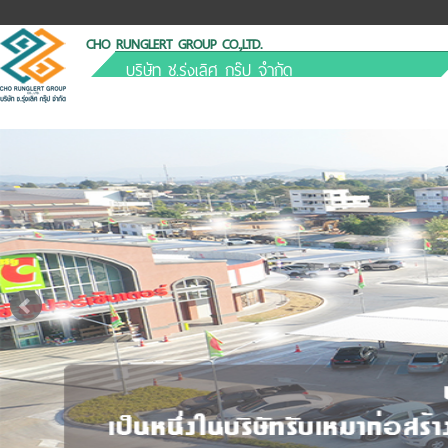
CHO RUNGLERT GROUP CO.,LTD.
บริษัท ช.รุ่งเลิศ กรุ๊ป จำกัด